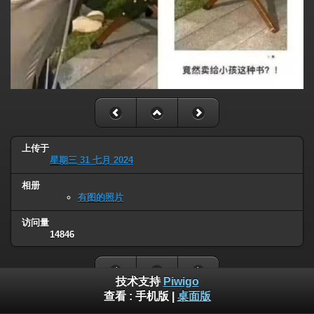
上传于
星期三 31 七月 2024
相册
有图的照片
访问量
14846
技术支持
Piwigo
查看 :
手机版
|
桌面版